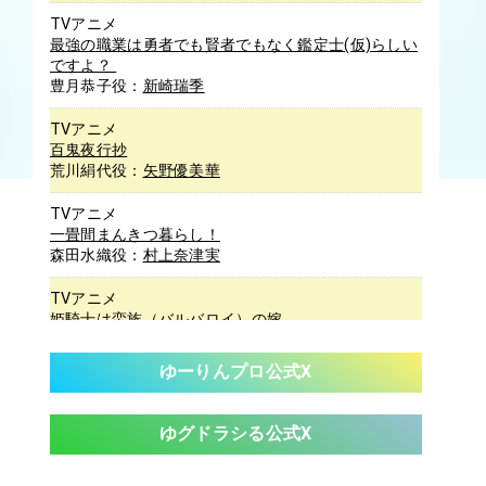
グランツ役にて出演させていただきます。
TVアニメ
最強の職業は勇者でも賢者でもなく鑑定士(仮)らしい
2025/10/08
ですよ？
TVアニメ「渡くんの××が崩壊寸前」第2クール 矢野
豊月恭子役：
新崎瑞季
優美華が館花紗月役で出演させていただきます。
TVアニメ
2025/10/01
百鬼夜行抄
アニメ『#シンデレラ・シェフ～萌妻食神～』 安倍健
荒川絹代役：
矢野優美華
人がホーリエン・シュエン役で出演させて頂きます！
TVアニメ
2025/05/12
一畳間まんきつ暮らし！
「イキヅライブ！LOVELIVE! BLUEBIRD」小戸森穂花が
森田水織役：
村上奈津実
山田真緑役にて出演させて頂きます！
TVアニメ
姫騎士は蛮族（バルバロイ）の嫁
2025/04/22
TVアニメ「美男高校地球防衛部ハイカラ！」 小池貴大
カルカ・ロト役：
小林裕介
が長万部潮役にて出演させて頂きます！
ゆーりんプロ公式X
TVアニメ
Re:ゼロから始める異世界生活 4th season
2025/04/21
トヨタ『クルマの進路相談室』×「SCHOOL OF
ナツキ・スバル役：
小林裕介
ゆグドラシる公式X
LOCK!」スペシャルムービー】にて谷知恵がナレーショ
ンを担当いたしました。
TVアニメ