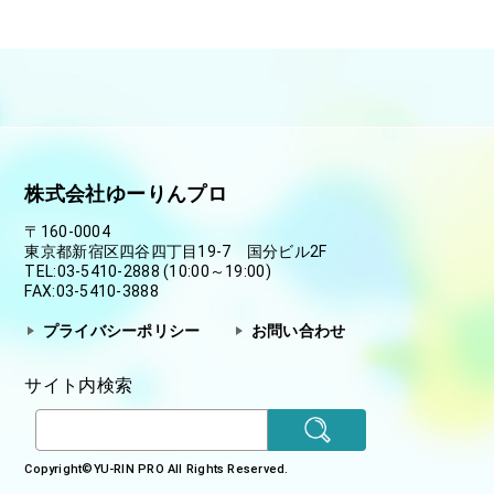
『自称悪役令嬢な婚約者の観察記録。』
セシル・グロー・アルファスタ役：
小林裕介
2025/04/17
ゲームソフト「ToHeart」にて、杉浦那由多が佐藤雅
史役で出演いたします。
TVアニメ
本好きの下剋上 領主の養女
エックハルト役：
小林裕介
2025/04/17
PlayStation5『SCHOLAR’S MATE』にて、 ポール役を
浜崎吉伸が担当いたしました。
TVアニメ
こめかみっ！ガールズ
株式会社ゆーりんプロ
越野ほのか役：
環綾花
2025/04/17
PlayStation5『SCHOLAR’S MATE』にて、 主人公ジュ
〒160-0004
ディス役を大田敦子が担当いたしました。
TVアニメ
東京都新宿区四谷四丁目19-7 国分ビル2F
Dr.STONE SCIENCE FUTURE 第3クール
TEL:03-5410-2888 (10:00～19:00)
石上千空役：
小林裕介
2025/04/14
FAX:03-5410-3888
TVアニメ「紫雲寺家の子供たち」OP NACERRY 4thシ
ングル「ハニーレモン」 2025年5月28日（水）発売！
TVアニメ
プライバシーポリシー
お問い合わせ
「名探偵プリキュア！」
家入しるく役：
村上奈津実
2025/04/04
サイト内検索
矢野優美華
アプリゲーム「ゴシックは魔法乙女リリース10周年記
念ファンミーティング」に 大田敦子(【力精霊】コロナ
役)が出演させて頂きます。 当日はMCもさせて頂きま
TVアニメ
す！
「
炎炎ノ消防隊 参ノ章
」
Copyright©
YU-RIN PRO
All Rights Reserved.
アーサー•ボイル役：
小林裕介