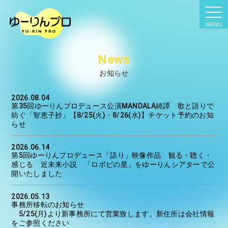
tog
nav
News
お知らせ
2026.08.04
第35回ゆーりんプロデュース公演MANDALA綺譚 歌と語りで
紡ぐ「智恵子抄」【8/25(火)・8/26(水)】チケット予約のお知
らせ
2026.06.14
第5回ゆーりんプロデュース「語り」映像作品 観る・聴く・
感じる 近未来小説 「ロボピの星」をゆーりんシアターで公
開いたしました
2026.05.13
事務所移転のお知らせ
5/25(月)より新事務所にて営業致します。
新住所は会社情報
をご参照ください