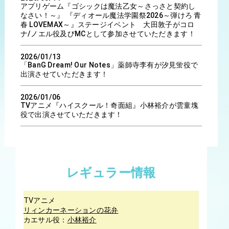
アプリゲーム『ゴシックは魔法乙女～さっさと契約し
なさい！～』 『ディオール魔法学園祭2026～弾けろ 青
春 LOVEMAX～』ステージイベント 大田敦子がコロ
ナ/ノエル役及びMCとして参加させていただきます！
2026/01/13
「BanG Dream! Our Notes」薬師寺李有が汐見蛍役で
出演させていただきます！
2026/01/06
TVアニメ『ハイスクール！奇面組』小林裕介が雲童塊
役で出演させていただきます！
2026/01/06
TVアニメ『炎炎ノ消防隊 参ノ章』小林裕介がアーサ
ー•ボイル役で出演させていただきます！
レギュラー情報
2025/10/08
TVアニメ『自称悪役令嬢な婚約者の観察記録。』小林
裕介がセシル役で出演が決定しました！
TVアニメ
リィンカーネーションの花弁
2025/10/08
カエサル役：
小林裕介
TVアニメ「異世界かるてっと3」小林裕介がスバル、