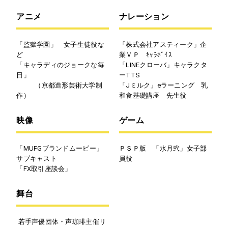
アニメ
ナレーション
「監獄学園」 女子生徒役な
「株式会社アスティーク」企
ど
業ＶＰ ｷｬﾗﾎﾞｲｽ
「キャラディのジョークな毎
「LINEクローバ」キャラクタ
日」
ーTTS
（京都造形芸術大学制
「Jミルク」eラーニング 乳
作）
和食基礎講座 先生役
映像
ゲーム
「MUFGブランドムービー」
ＰＳＰ版 「水月弐」女子部
サブキャスト
員役
「FX取引座談会」
舞台
若手声優団体・声珈琲主催リ