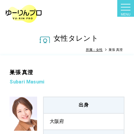
tog
nav
女性タレント
所属：女性
巣張 真澄
巣張 真澄
Subari Masumi
出身
大阪府