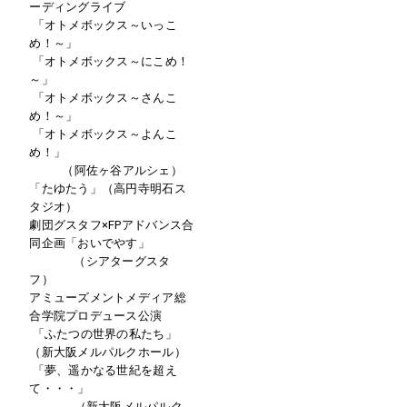
ーディングライブ
「オトメボックス～いっこ
め！～」
「オトメボックス～にこめ！
～」
「オトメボックス～さんこ
め！～」
「オトメボックス～よんこ
め！」
（阿佐ヶ谷アルシェ）
「たゆたう」（高円寺明石ス
タジオ）
劇団グスタフ×FPアドバンス合
同企画「おいでやす」
（シアターグスタ
フ）
アミューズメントメディア総
合学院プロデュース公演
「ふたつの世界の私たち」
（新大阪メルパルクホール）
「夢、遥かなる世紀を超え
て・・・」
（新大阪メルパルク