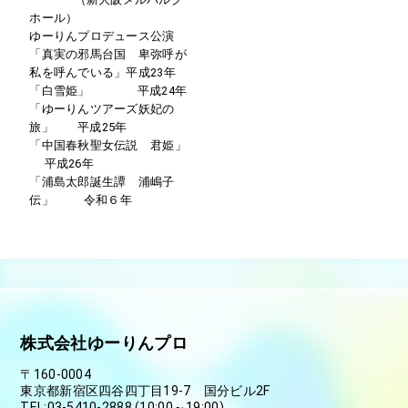
ホール）
ゆーりんプロデュース公演
「真実の邪馬台国 卑弥呼が
私を呼んでいる」平成23年
「白雪姫」 平成24年
「ゆーりんツアーズ妖妃の
旅」 平成25年
「中国春秋聖女伝説 君姫」
平成26年
「浦島太郎誕生譚 浦嶋子
伝」 令和６年
株式会社ゆーりんプロ
〒160-0004
東京都新宿区四谷四丁目19-7 国分ビル2F
TEL:03-5410-2888 (10:00～19:00)