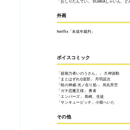
「おしりたんてい」 SUANAしゃいん、
外画
Netflix「未成年裁判」
ボイスコミック
「超能力者いのうさん。」 大神波動
「まとはずれQ道部」 丹羽認次
「暁の神威-光ノ在り処-」 烏丸宵空
「ガチ恋魔王様」 勇者
「エンバーズ」 島崎、生徒
「サンキューピッチ」小堀へいた
その他