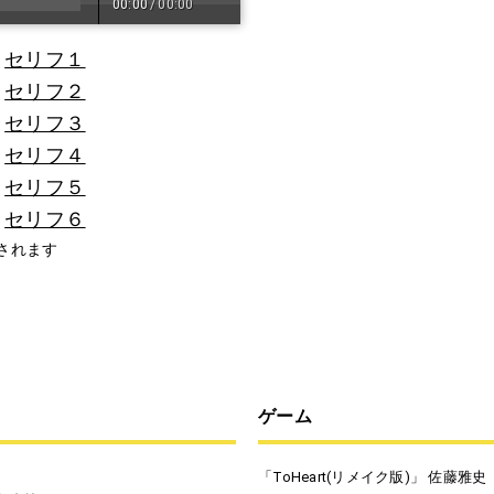
00:00
/
00:00
セリフ１
セリフ２
セリフ３
セリフ４
セリフ５
セリフ６
されます
ゲーム
「ToHeart(リメイク版)」 佐藤雅史