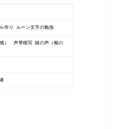
ル作り ルーン文字の勉強
感） 声帯模写 猫の声（喉の
理者