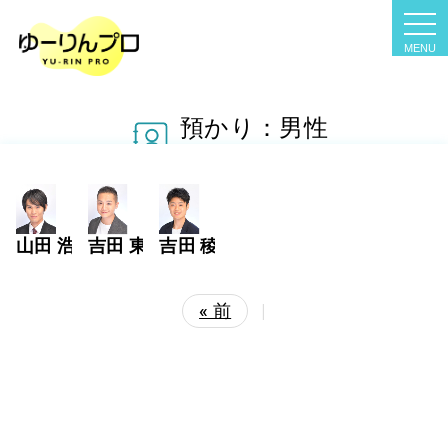
tog
nav
預かり：男性
吉田 東洋
吉田 稜
山田 浩太郎
« 前
|